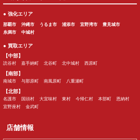
●
強化エリア
那覇市
沖縄市
うるま市
浦添市
宜野湾市
豊見城市
糸満市
中城村
●
買取エリア
【中部】
読谷村
嘉手納町
北谷町
北中城村
西原町
【南部】
南城市
与那原町
南風原町
八重瀬町
【北部】
名護市
国頭村
大宜味村
東村
今帰仁村
本部町
恩納村
宜野座村
金武町
店舗情報